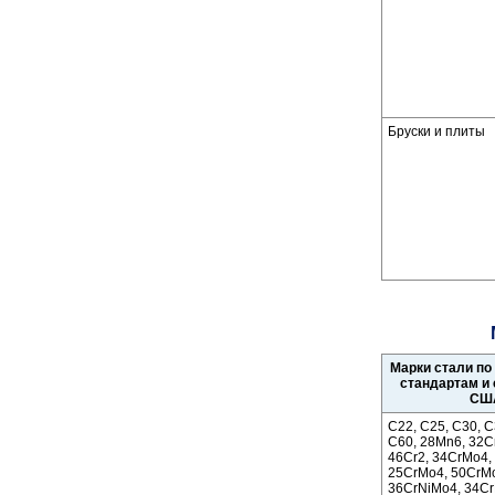
Бруски и плиты
Марки стали по
стандартам и
СШ
C22, C25, C30, C
C60, 28Mn6, 32Cr
46Cr2, 34CrMo4,
25CrMo4, 50CrM
36CrNiMo4, 34Cr