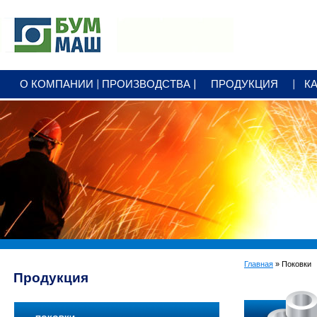
+7 3412
79 25 00
О КОМПАНИИ
ПРОИЗВОДСТВА
ПРОДУКЦИЯ
К
office@bummash.ru
Главная
» Поковки
Продукция