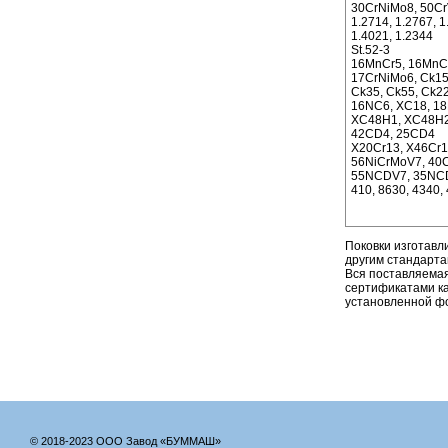
30CrNiMo8, 50C
1.2714, 1.2767, 1
1.4021, 1.2344
St.52-3
16MnCr5, 16MnC
17CrNiMo6, Ck15
Ck35, Ck55, Ck2
16NC6, XC18, 1
XC48H1, XC48H2
42CD4, 25CD4
X20Cr13, X46Cr
56NiCrMoV7, 4
55NCDV7, 35NC
410, 8630, 4340,
Поковки изготавл
другим стандарт
Вся поставляемая
сертификатами ка
установленной ф
© 2018-2023 ООО Завод «БУММАШ»