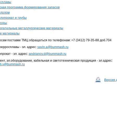
сплавы
ская программа формирования запасов
ллолом
лопрокат и трубы
поры
огательные металлургические материалы
е материалы
осам поставки ТМЦ обращаться по телефонам: +7 (3412) 79-35-88 доб.704
ферросплавы - эл. адрес:
savin.a@bummash.ru
рокат - эл. адрес:
andrianov.d@bummash.ru
нт, эл.оборудование, кабельная и светотехническая продукция - эл.адрес:
kih.v@bummash.ru
Версия 