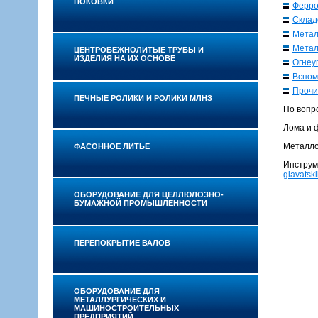
ПОКОВКИ
Ферро
Склад
Мета
Метал
ЦЕНТРОБЕЖНОЛИТЫЕ ТРУБЫ И
ИЗДЕЛИЯ НА ИХ ОСНОВЕ
Огнеу
Вспом
Прочи
ПЕЧНЫЕ РОЛИКИ И РОЛИКИ МЛНЗ
По вопр
Лома и 
Металлоп
ФАСОННОЕ ЛИТЬЕ
Инструме
glavats
ОБОРУДОВАНИЕ ДЛЯ ЦЕЛЛЮЛОЗНО-
БУМАЖНОЙ ПРОМЫШЛЕННОСТИ
ПЕРЕПОКРЫТИЕ ВАЛОВ
ОБОРУДОВАНИЕ ДЛЯ
МЕТАЛЛУРГИЧЕСКИХ И
МАШИНОСТРОИТЕЛЬНЫХ
ПРЕДПРИЯТИЙ